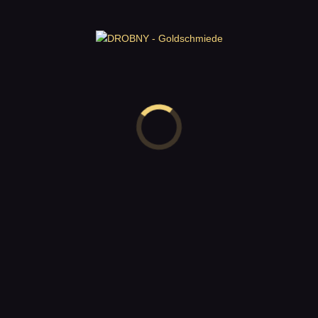
inkl. 20% MwSt.
zzgl.
Versandkosten
Elevation – Set 1 – Armreifen 1, Silber
0
390,00
€
inkl. 20% MwSt.
zzgl.
Versandkosten
Elevation – Set 1 – Halsschmuck 2, Silber
0
230,00
€
inkl. 20% MwSt.
zzgl.
Versandkosten
Elevation – Set 1 – Halsschmuck 5, Silber
0
290,00
€