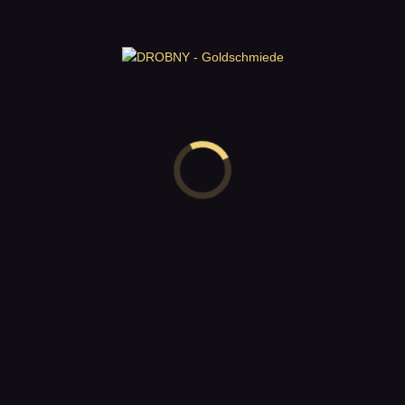
inkl. 20% MwSt.
zzgl.
Versandkosten
Figural – Set 1 – Halsschmuck 4,
0
Silber/Silber vergoldet
370,00
€
inkl. 20% MwSt.
zzgl.
Versandkosten
Figural – Set 1 – Halsschmuck 7, Silber
0
370,00
€
inkl. 20% MwSt.
zzgl.
Versandkosten
Figural – Set 1 – Halsschmuck 9, Silber
0
470,00
€