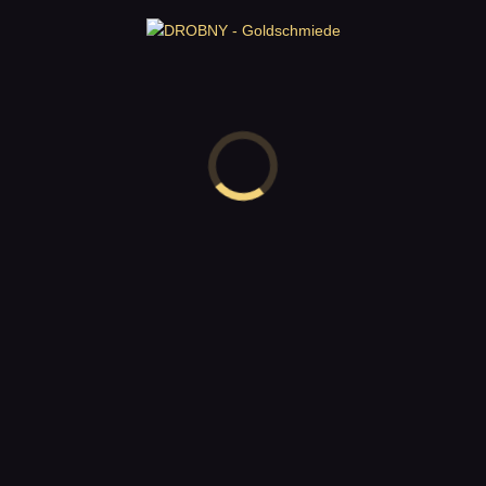
Ihre Bewertung
Ihre Rezension
*
Name
*
E-Mail
*
Name, E-Mail-Adresse und Website in diesem Browser für
meinen nächsten Kommentar speichern.