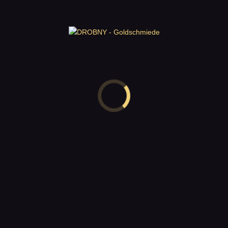
ldschmuck – Halsschmuck 1, 14 Karat Gelbgold
sind mit
*
markiert