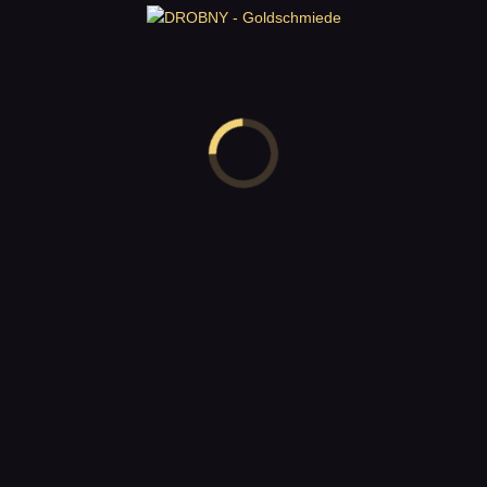
Ihre Bewertung
Ihre Rezension
*
Name
*
E-Mail
*
Name, E-Mail-Adresse und Website in diesem Browser für
meinen nächsten Kommentar speichern.