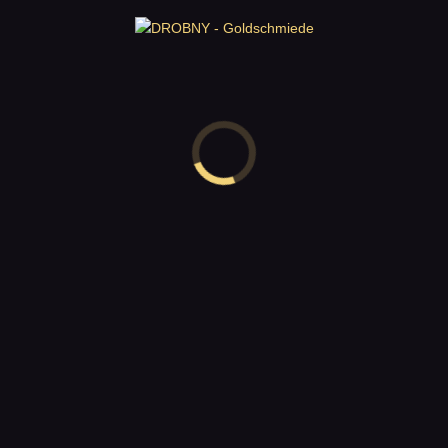
Ihre Bewertung
Ihre Rezension
*
Name
*
E-Mail
*
Name, E-Mail-Adresse und Website in diesem Browser für
meinen nächsten Kommentar speichern.